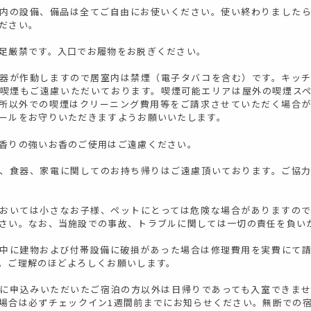
内の設備、備品は全てご自由にお使いください。使い終わりました
ださい。
足厳禁です。入口でお履物をお脱ぎください。
器が作動しますので居室内は禁煙（電子タバコを含む）です。キッ
喫煙もご遠慮いただいております。喫煙可能エリアは屋外の喫煙ス
所以外での喫煙はクリーニング費用等をご請求させていただく場合
ールをお守りいただきますようお願いいたします。
香りの強いお香のご使用はご遠慮ください。
、食器、家電に関してのお持ち帰りはご遠慮頂いております。ご協
おいては小さなお子様、ペットにとっては危険な場合がありますの
さい。なお、当施設での事故、トラブルに関しては一切の責任を負い
中に建物および付帯設備に破損があった場合は修理費用を実費にて
。ご理解のほどよろしくお願いします。
に申込みいただいたご宿泊の方以外は日帰りであっても入室できま
場合は必ずチェックイン1週間前までにお知らせください。無断での