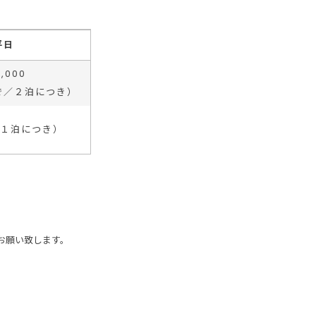
平日
0,000
で／２泊につき）
 （１泊につき）
お願い致します。