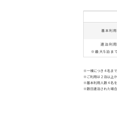
基本利用
連泊利
※最大5泊ま
※一棟につき４名ま
※ご利用は２泊以上
※基本利用人数４名
※数日連泊された場