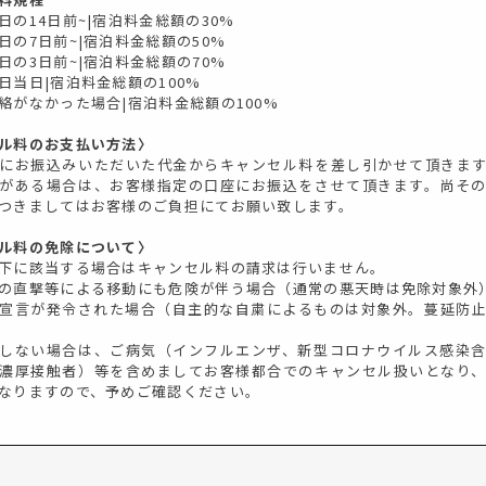
日の14日前~|宿泊料金総額の30%
日の7日前~|宿泊料金総額の50%
日の3日前~|宿泊料金総額の70%
日当日|宿泊料金総額の100%
絡がなかった場合|宿泊料金総額の100%
ル料のお支払い方法〉
にお振込みいただいた代金からキャンセル料を差し引かせて頂きま
がある場合は、お客様指定の口座にお振込をさせて頂きます。尚そ
つきましてはお客様のご負担にてお願い致します。
ル料の免除について〉
下に該当する場合はキャンセル料の請求は行いません。
の直撃等による移動にも危険が伴う場合（通常の悪天時は免除対象外
宣言が発令された場合（自主的な自粛によるものは対象外。蔓延防
しない場合は、ご病気（インフルエンザ、新型コロナウイルス感染
濃厚接触者）等を含めましてお客様都合でのキャンセル扱いとなり
なりますので、予めご確認ください。