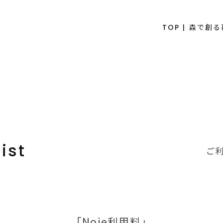
TOP | 森で創
ist
ご
「Noie利用料」