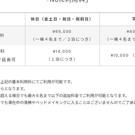
休日（金土日・祝日・祝前日）
¥65,000
¥6
料
（一棟４名まで／２泊につき）
（一棟４名ま
用料
¥14,000
¥10,000
（１泊につき）
で延長可
で上記の基本利用料にてご利用が可能です。
からとなります。
を超える場合でも最大６名まで以下の追加料金でご利用が可能となります。
合でも滞在中の清掃やベッドメイキングに入ることはございませんのでご了承