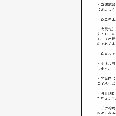
・当該施設
にお戻しく
・客室は土
・火災報知
を回しての
す。指定場
ので必ずル
・客室内で
・タオル類
します。
・施設内に
ご了承くだ
・滞在期間
ただきます
・ご予約時
変更になる