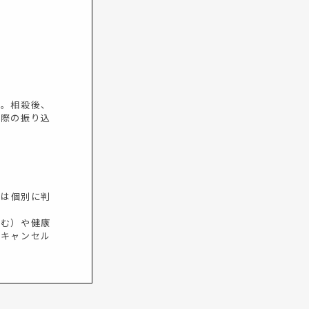
す。相殺後、
の際の振り込
）
止は個別に判
含む）や健康
、キャンセル