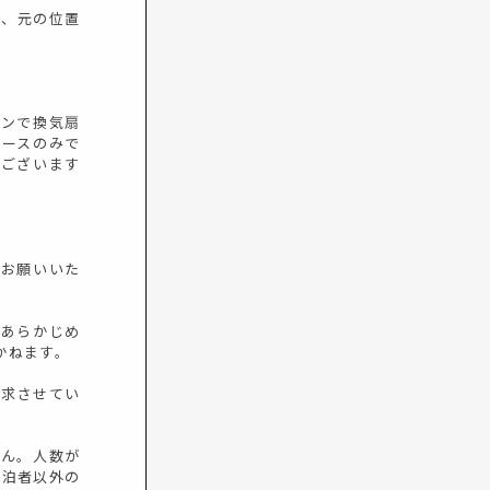
ら、元の位置
チンで換気扇
ペースのみで
がございます
力お願いいた
であらかじめ
かねます。
請求させてい
せん。人数が
宿泊者以外の