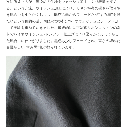
次に考えたのが、黒染めの生地をウォッシュ加工により表情を変え
る、という方法。ウォッシュ加工により、リネン特有の硬さを取り除
き風合いを柔らかくしつつ、既存の黒からフェードさせ”すみ黒”を得
たいという目的の基、2種類の素材でバイオウォッシュとフロスト加
工で実験を重ねていきました。最終的には下写真リネンコットンの素
材でバイオウォッシュ×タンブラー仕上げにより柔らかくふっくらし
た風合いに仕上がりました。黒色も少しフェードされ、重さの取れた
春夏らしい”すみ黒”色が得られています。