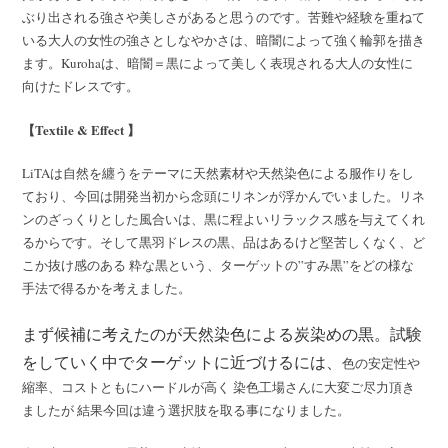
ぶり出される強さや美しさがあると思うのです。苦難や経験を重ねて
いる大人の女性の強さとしなやかさは、暗闇によって強く輪郭を描き
ます。⁡Kurohaは、暗闇＝黒によって美しく表現される大人の女性に
向けたドレスです。
【Textile & Effect 】
LiTAは自然を纏うをテーマに天然素材や天然染色による服作りをし
ており、今回は開発当初から念頭にリネンが浮かんでいました。リネ
ンのざっくりとした風合いは、黒に程よいリラックス感を与えてくれ
るからです。そして黒羽ドレスの黒、品はあるけど堅苦しくなく、ど
こか抜け感のある 粋な黒という、ターゲットの”すみ黒”をどの様な
手法で得るかを考えました。
まず候補に考えたのが天然染色による炭染めの黒。試験
をしていく中でターゲットに近づけるには、
色の安定性や
縮率、コストともにハードルが高く 染色工場さんに大変ご尽力頂き
ましたが 結果今回は違う選択肢を取る事になりました。