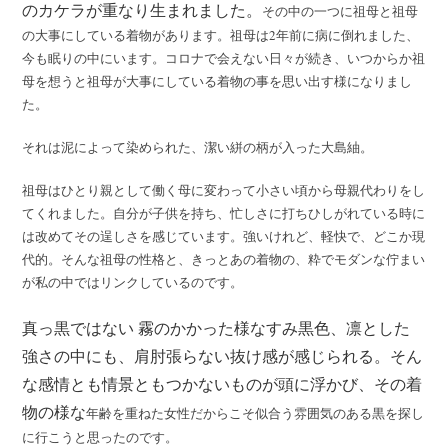
のカケラが重なり生まれました。
その中の一つに祖母と祖母
の大事にしている着物があります。祖母は2年前に病に倒れました、
今も眠りの中にいます。コロナで会えない日々が続き、いつからか祖
母を想うと祖母が大事にしている着物の事を思い出す様になりまし
た。
それは泥によって染められた、潔い絣の柄が入った大島紬。
祖母はひとり親として働く母に変わって小さい頃から母親代わりをし
てくれました。自分が子供を持ち、忙しさに打ちひしがれている時に
は改めてその逞しさを感じています。強いけれど、軽快で、どこか現
代的。そんな祖母の性格と、きっとあの着物の、粋でモダンな佇まい
が私の中ではリンクしているのです。
真っ黒ではない 霧のかかった様なすみ黒色、凛とした
強さの中にも、肩肘張らない抜け感が感じられる。
そん
な感情とも情景ともつかないものが頭に浮かび、その着
物の様な
年齢を重ねた女性だからこそ似合う雰囲気のある黒を探し
に行こうと思ったのです。