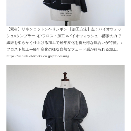
【素材】リネンコットンヘリンボン 【加工方法】左：バイオウォッ
シュ×タンブラー 右:フロスト加工 ※バイオウォッシュ→酵素の力で
繊維を柔らかく仕上げる加工で経年変化を得た様な風合いが特徴。※
フロスト加工→経年変化の様な自然なフェード感が得られる加工。
https://uchida-d-works.co.jp/processing